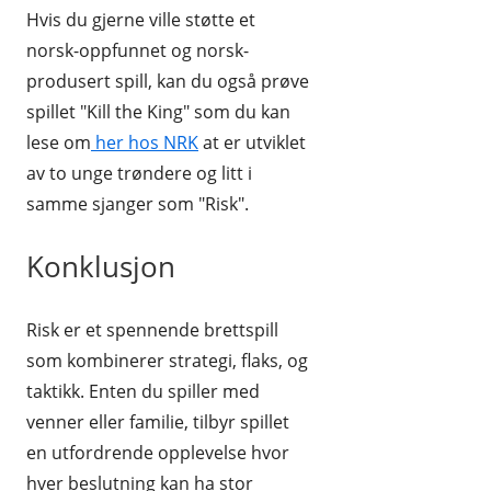
Hvis du gjerne ville støtte et
norsk-oppfunnet og norsk-
produsert spill, kan du også prøve
spillet "Kill the King" som du kan
lese om
her hos NRK
at er utviklet
av to unge trøndere og litt i
samme sjanger som "Risk".
Konklusjon
Risk er et spennende brettspill
som kombinerer strategi, flaks, og
taktikk. Enten du spiller med
venner eller familie, tilbyr spillet
en utfordrende opplevelse hvor
hver beslutning kan ha stor