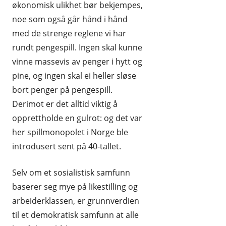
økonomisk ulikhet bør bekjempes,
noe som også går hånd i hånd
med de strenge reglene vi har
rundt pengespill. Ingen skal kunne
vinne massevis av penger i hytt og
pine, og ingen skal ei heller sløse
bort penger på pengespill.
Derimot er det alltid viktig å
opprettholde en gulrot: og det var
her spillmonopolet i Norge ble
introdusert sent på 40-tallet.
Selv om et sosialistisk samfunn
baserer seg mye på likestilling og
arbeiderklassen, er grunnverdien
til et demokratisk samfunn at alle