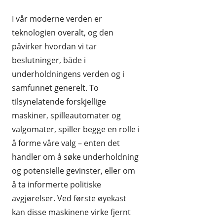
I vår moderne verden er
teknologien overalt, og den
påvirker hvordan vi tar
beslutninger, både i
underholdningens verden og i
samfunnet generelt. To
tilsynelatende forskjellige
maskiner, spilleautomater og
valgomater, spiller begge en rolle i
å forme våre valg – enten det
handler om å søke underholdning
og potensielle gevinster, eller om
å ta informerte politiske
avgjørelser. Ved første øyekast
kan disse maskinene virke fjernt