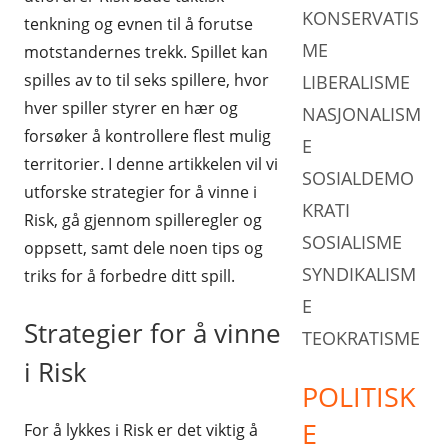
KONSERVATIS
tenkning og evnen til å forutse
ANDRE PARTI
TEOKRATISME
ME
motstandernes trekk. Spillet kan
spilles av to til seks spillere, hvor
LIBERALISME
hver spiller styrer en hær og
NASJONALISM
forsøker å kontrollere flest mulig
E
territorier. I denne artikkelen vil vi
SOSIALDEMO
utforske strategier for å vinne i
KRATI
Risk, gå gjennom spilleregler og
SOSIALISME
oppsett, samt dele noen tips og
SYNDIKALISM
triks for å forbedre ditt spill.
E
Strategier for å vinne
TEOKRATISME
i Risk
POLITISK
E
For å lykkes i Risk er det viktig å