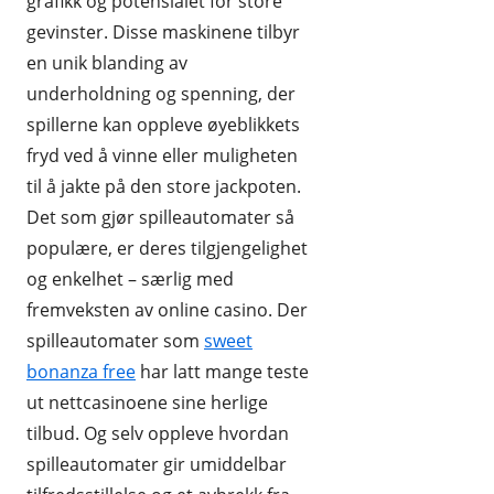
grafikk og potensialet for store
gevinster. Disse maskinene tilbyr
en unik blanding av
underholdning og spenning, der
spillerne kan oppleve øyeblikkets
fryd ved å vinne eller muligheten
til å jakte på den store jackpoten.
Det som gjør spilleautomater så
populære, er deres tilgjengelighet
og enkelhet – særlig med
fremveksten av online casino. Der
spilleautomater som
sweet
bonanza free
har latt mange teste
ut nettcasinoene sine herlige
tilbud. Og selv oppleve hvordan
spilleautomater gir umiddelbar