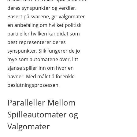
deres synspunkter og verdier.
Basert på svarene, gir valgomater
en anbefaling om hvilket politisk
parti eller hvilken kandidat som
best representerer deres
synspunkter. Slik fungerer de jo
mye som automatene over, litt
sjanse spiller inn om hvor en
havner. Med målet å forenkle
beslutningsprosessen.
Paralleller Mellom
Spilleautomater og
Valgomater