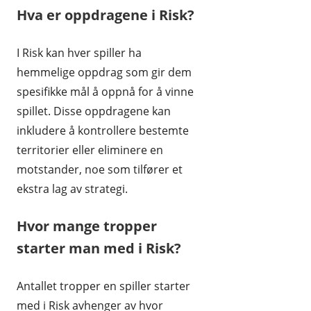
Hva er oppdragene i Risk?
I Risk kan hver spiller ha
hemmelige oppdrag som gir dem
spesifikke mål å oppnå for å vinne
spillet. Disse oppdragene kan
inkludere å kontrollere bestemte
territorier eller eliminere en
motstander, noe som tilfører et
ekstra lag av strategi.
Hvor mange tropper
starter man med i Risk?
Antallet tropper en spiller starter
med i Risk avhenger av hvor