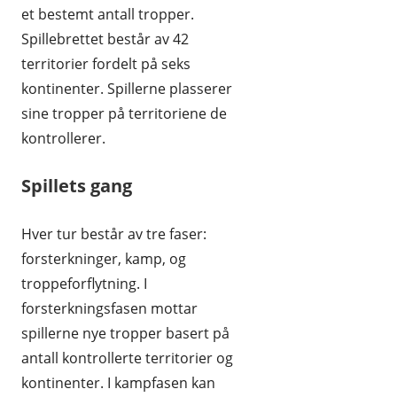
et bestemt antall tropper.
Spillebrettet består av 42
territorier fordelt på seks
kontinenter. Spillerne plasserer
sine tropper på territoriene de
kontrollerer.
Spillets gang
Hver tur består av tre faser:
forsterkninger, kamp, og
troppeforflytning. I
forsterkningsfasen mottar
spillerne nye tropper basert på
antall kontrollerte territorier og
kontinenter. I kampfasen kan