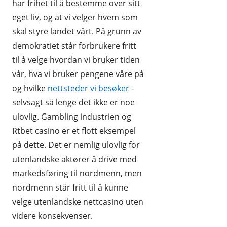
har frihet til å bestemme over sitt
eget liv, og at vi velger hvem som
skal styre landet vårt. På grunn av
demokratiet står forbrukere fritt
til å velge hvordan vi bruker tiden
vår, hva vi bruker pengene våre på
og hvilke
nettsteder vi besøker
-
selvsagt så lenge det ikke er noe
ulovlig. Gambling industrien og
Rtbet casino er et flott eksempel
på dette. Det er nemlig ulovlig for
utenlandske aktører å drive med
markedsføring til nordmenn, men
nordmenn står fritt til å kunne
velge utenlandske nettcasino uten
videre konsekvenser.