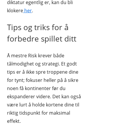
diktatur egentlig er, kan du bli
klokere
her
.
Tips og triks for å
forbedre spillet ditt
Å mestre Risk krever både
tålmodighet og strategi. Et godt
tips er å ikke spre troppene dine
for tynt; fokuser heller på å sikre
noen få kontinenter før du
ekspanderer videre. Det kan også
være lurt å holde kortene dine til
riktig tidspunkt for maksimal
effekt.