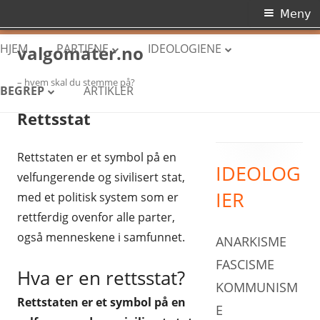
Primærmeny
Meny
Hopp
HJEM
PARTIENE
IDEOLOGIENE
valgomater.no
til
innhold
– hvem skal du stemme på?
ARBEIDERPARTIET
ANARKISME
BEGREP
ARTIKLER
Rettsstat
HØYRE
FASCISME
DEMOKRATI
FREMSKRITTSPARTIET
KOMMUNISME
Rettstaten er et symbol på en
DIKTATUR
IDEOLOG
Primær
SENTERPARTIET
KONSERVATISME
velfungerende og sivilisert stat,
NORGES POLITISKE SYSTEM
IER
med et politisk system som er
sidekolonne
SOSIALISTISK VENSTREPARTI
LIBERALISME
PARLAMENTARISME
rettferdig ovenfor alle parter,
VENSTRE
NASJONALISME
også menneskene i samfunnet.
ANARKISME
RETTSSTAT
KRISTELIG FOLKEPARTI
SOSIALDEMOKRATI
FASCISME
Hva er en rettsstat?
STORTINGET
KOMMUNISM
MILJØPARTIET DE GRØNNE
SOSIALISME
Rettstaten er et symbol på en
E
RØDT
SYNDIKALISME