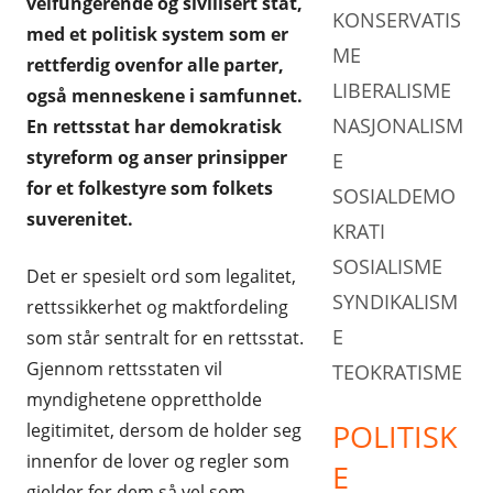
velfungerende og sivilisert stat,
KONSERVATIS
med et politisk system som er
ANDRE PARTI
TEOKRATISME
ME
rettferdig ovenfor alle parter,
LIBERALISME
også menneskene i samfunnet.
NASJONALISM
En rettsstat har demokratisk
styreform og anser prinsipper
E
for et folkestyre som folkets
SOSIALDEMO
suverenitet.
KRATI
SOSIALISME
Det er spesielt ord som legalitet,
SYNDIKALISM
rettssikkerhet og maktfordeling
E
som står sentralt for en rettsstat.
Gjennom rettsstaten vil
TEOKRATISME
myndighetene opprettholde
POLITISK
legitimitet, dersom de holder seg
innenfor de lover og regler som
E
gjelder for dem så vel som