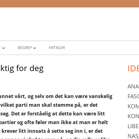
E
BEGREP
ARTIKLER
DEMOKRATI
iktig for deg
ID
Pr
DIKTATUR
si
ANA
ME
NORGES POLITISKE SYSTEM
FAS
funnet vårt, og selv om det kan være vanskelig
ISME
PARLAMENTARISME
hvilket parti man skal stemme på, er det
KO
seg. Det er forståelig at dette kan være litt
E
RETTSSTAT
KON
artier og ofte føler man ikke at man er helt
LIB
ME
STORTINGET
ever litt innsats å sette seg inn i, er det
NAS
OKRATI