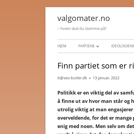
Hopp
valgomater.no
til
innhold
– hvem skal du stemme på?
Primærmeny
HJEM
PARTIENE
IDEOLOGIEN
ARBEIDERPARTIET
ANARKISME
Finn partiet som er r
HØYRE
FASCISME
Forfatter
Publisert
it@seo-butler.dk
13 januar, 2022
FREMSKRITTSPARTIET
KOMMUNIS
Politikk er en viktig del av sam
SENTERPARTIET
KONSERVAT
å finne ut av hvor man står og 
utrolig viktig at man engasjerer 
SOSIALISTISK VENSTREPARTI
LIBERALISM
overveldende, for det er mange p
VENSTRE
NASJONALIS
enig med noen. Men selv om det kr
KRISTELIG FOLKEPARTI
SOSIALDEM