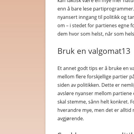
kan faktisk være en mye mer naturli
enn å bare lese partiprogrammer
nyansert inngang til politikk og 
om – i stedet for partienes egne
dem hvor som helst, når som hels
Bruk en valgomat13
Et annet godt tips er å bruke en va
mellom flere forskjellige partier 
siden av politikken. Dette er neml
avsløre nyanser mellom partiene og
skal stemme, sånn helt konkret. F
hverandre mye, men det er alltid
avgjørende.