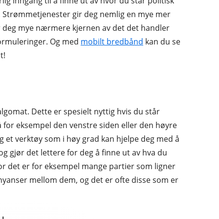
g inngang til å finne ut av hvor du står politisk
. Strømmetjenester gir deg nemlig en mye mer
tar deg mye nærmere kjernen av det det handler
 formuleringer. Og med
mobilt bredbånd
kan du se
t!
lgomat. Dette er spesielt nyttig hvis du står
på for eksempel den venstre siden eller den høyre
ig et verktøy som i høy grad kan hjelpe deg med å
 gjør det lettere for deg å finne ut av hva du
or det er for eksempel mange partier som ligner
 nyanser mellom dem, og det er ofte disse som er