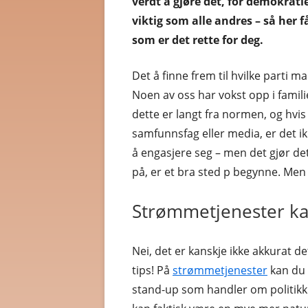
verdt å gjøre det, for demokratier
viktig som alle andres – så her får
MILJØPARTIET DE GRØNNE
SOSIALISME
som er det rette for deg.
RØDT
SYNDIKALIS
Det å finne frem til hvilke parti m
ANDRE PARTI
TEOKRATIS
Noen av oss har vokst opp i famil
dette er langt fra normen, og hvi
samfunnsfag eller media, er det ikk
å engasjere seg – men det gjør det,
på, er et bra sted p begynne. Men
Strømmetjenester ka
Nei, det er kanskje ikke akkurat d
tips! På
strømmetjenester
kan du 
stand-up som handler om politikk 