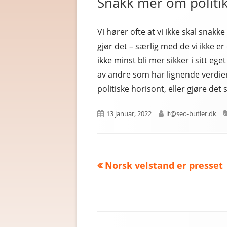
Snakk mer om politi
Vi hører ofte at vi ikke skal snakke 
gjør det – særlig med de vi ikke e
ikke minst bli mer sikker i sitt eget
av andre som har lignende verdier,
politiske horisont, eller gjøre de
Publisert
Forfatter
13 januar, 2022
it@seo-butler.dk
Forrige
Norsk velstand er presset
Innleggsnavigasjon
artikkel:
Sidefotinnhold