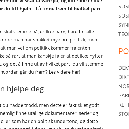
 er noe vi skal ta vare på, og din rolle er like
SOS
 du litt hjelp til å finne frem til hvilket pari
SOS
SYN
ME
an skal stemme på, er ikke bare, bare for alle.
TEO
ME
ier der man har snakket mye om politikk, men
s alt man vet om politikk kommer fra enten
PO
e så rart at man kanskje føler at det ikke nytter
 og det å finne ut av hvilket parti du vil stemme
DEM
 hvordan går du frem? Les videre her!
DIK
NOR
n hjelpe deg
PAR
RET
et du hadde trodd, men dette er faktisk et godt
nemlig finne utallige dokumentarer, serier og
STO
eller som har en politisk undertone, og dette