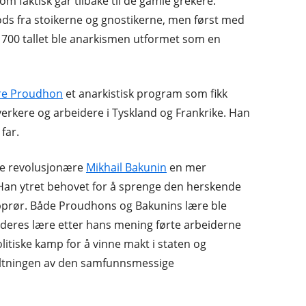
m faktisk går tilbake til de gamle grekere.
ods fra stoikerne og gnostikerne, men først med
700 tallet ble anarkismen utformet som en
re Proudhon
et anarkistisk program som fikk
erkere og arbeidere i Tyskland og Frankrike. Han
 far.
ke revolusjonære
Mikhail Bakunin
en mer
 Han ytret behovet for å sprenge den herskende
prør. Både Proudhons og Bakunins lære ble
i deres lære etter hans mening førte arbeiderne
litiske kamp for å vinne makt i staten og
altningen av den samfunnsmessige