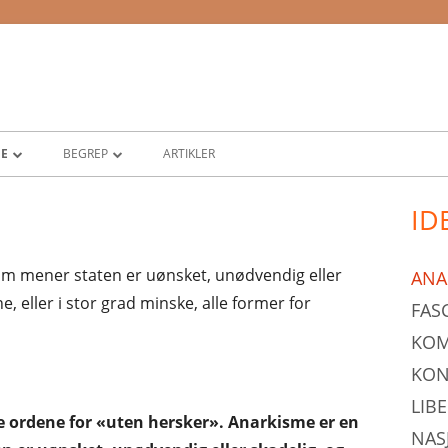
NE
BEGREP
ARTIKLER
DEMOKRATI
ID
Pr
DIKTATUR
si
 som mener staten er uønsket, unødvendig eller
ANA
ME
NORGES POLITISKE SYSTEM
e, eller i stor grad minske, alle former for
FAS
ISME
PARLAMENTARISME
KO
E
RETTSSTAT
KON
LIB
ME
STORTINGET
 ordene for «uten hersker». Anarkisme er en
NAS
OKRATI