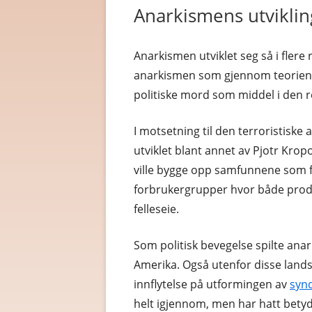
Anarkismens utviklin
Anarkismen utviklet seg så i fler
anarkismen som gjennom teorien 
politiske mord som middel i den
I motsetning til den terroristisk
utviklet blant annet av Pjotr Kropo
ville bygge opp samfunnene som f
forbrukergrupper hvor både prod
felleseie.
Som politisk bevegelse spilte anar
Amerika. Også utenfor disse land
innflytelse på utformingen av
syn
helt igjennom, men har hatt bety