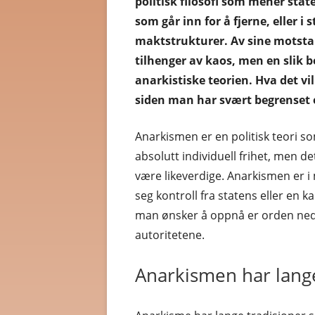
politisk filosofi som mener stat
som går inn for å fjerne, eller i 
MILJØPARTIET DE GRØNNE
SOSIALISME
maktstrukturer. Av sine motstan
tilhenger av kaos, men en slik b
RØDT
SYNDIKALIS
anarkistiske teorien. Hva det vil 
ANDRE PARTI
TEOKRATIS
siden man har svært begrenset
Anarkismen er en politisk teori 
absolutt individuell frihet, men d
være likeverdige. Anarkismen er i
seg kontroll fra statens eller en ka
man ønsker å oppnå er orden ned
autoritetene.
Anarkismen har lange