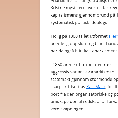
Anarkisme har lange tradisjoner so
Kristne mystikere overtok tankeg
kapitalismens gjennombrudd på 1
systematisk politisk ideologi.
Tidlig på 1800 tallet utformet
Pier
betydelig oppslutning blant håndv
har da også blitt kalt anarkismens
I 1860-årene utformet den russis
aggressiv variant av anarkismen.
statsmakt gjennom stormende op
skarpt kritisert av
Karl Marx
, ford
bort fra den organisatoriske og po
omskape den til redskap for forv
verdiskapningen.