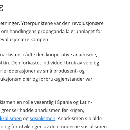
g
e retninger. Ytterpunktene var den revolusjonære
om handlingens propaganda la grunnlaget for
 revolusjonære kampen.
e anarkisme trådte den kooperative anarkisme,
tkin. Den forkastet individuell bruk av vold og
rie føderasjoner av små produsent- og
uksjonsmidler og forbruksgjenstander var
kismen en rolle vesentlig i Spania og Latin-
s grenser hadde anarkismen før krigen,
dikalismen
og
sosialismen
. Anarkismen slo aldri
dning for utviklingen av den moderne sosialismen