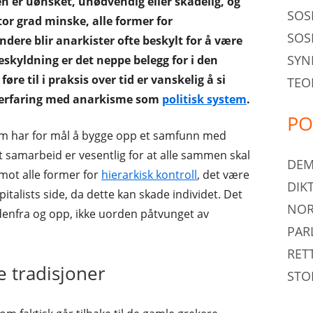
en er uønsket, unødvendig eller skadelig, og
SOS
stor grad minske, alle former for
SOS
dere blir anarkister ofte beskylt for å være
SYN
eskyldning er det neppe belegg for i den
ME
føre til i praksis over tid er vanskelig å si
TEO
ME
 erfaring med anarkisme som
politisk system
.
PO
som har for mål å bygge opp et samfunn med
et samarbeid er vesentlig for at alle sammen skal
DEM
 mot alle former for
hierarkisk kontroll
, det være
DIK
pitalists side, da dette kan skade individet. Det
NOR
enfra og opp, ikke uorden påtvunget av
PAR
RET
 tradisjoner
STO