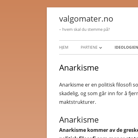
Hopp
valgomater.no
til
innhold
– hvem skal du stemme på?
Primærmeny
HJEM
PARTIENE
IDEOLOGIE
ARBEIDERPARTIET
ANARKISME
Anarkisme
HØYRE
FASCISME
Anarkisme er en politisk filosofi
FREMSKRITTSPARTIET
KOMMUNIS
skadelig, og som går inn for å fjern
SENTERPARTIET
KONSERVAT
maktstrukturer.
SOSIALISTISK VENSTREPARTI
LIBERALISM
Anarkisme
VENSTRE
NASJONALIS
Anarkisme kommer av de greske
KRISTELIG FOLKEPARTI
SOSIALDEM