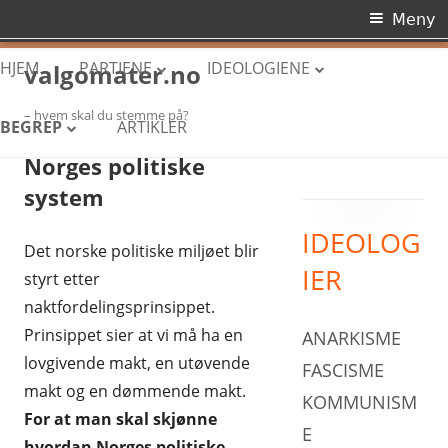
Primærmeny
Meny
Hopp
HJEM
PARTIENE
IDEOLOGIENE
valgomater.no
til
innhold
– hvem skal du stemme på?
ARBEIDERPARTIET
ANARKISME
BEGREP
ARTIKLER
Norges politiske
HØYRE
FASCISME
DEMOKRATI
system
FREMSKRITTSPARTIET
KOMMUNISME
DIKTATUR
IDEOLOG
Primær
SENTERPARTIET
KONSERVATISME
Det norske politiske miljøet blir
NORGES POLITISKE SYSTEM
IER
styrt etter
sidekolonne
SOSIALISTISK VENSTREPARTI
LIBERALISME
PARLAMENTARISME
naktfordelingsprinsippet.
VENSTRE
NASJONALISME
Prinsippet sier at vi må ha en
ANARKISME
RETTSSTAT
lovgivende makt, en utøvende
KRISTELIG FOLKEPARTI
SOSIALDEMOKRATI
FASCISME
STORTINGET
makt og en dømmende makt.
KOMMUNISM
MILJØPARTIET DE GRØNNE
SOSIALISME
For at man skal skjønne
E
hvordan Norges politiske
RØDT
SYNDIKALISME