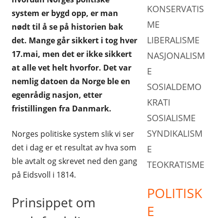
KONSERVATIS
system er bygd opp, er man
ANDRE PARTI
TEOKRATISME
ME
nødt til å se på historien bak
LIBERALISME
det. Mange går sikkert i tog hver
17.mai, men det er ikke sikkert
NASJONALISM
at alle vet helt hvorfor. Det var
E
nemlig datoen da Norge ble en
SOSIALDEMO
egenrådig nasjon, etter
KRATI
fristillingen fra Danmark.
SOSIALISME
SYNDIKALISM
Norges politiske system slik vi ser
det i dag er et resultat av hva som
E
ble avtalt og skrevet ned den gang
TEOKRATISME
på Eidsvoll i 1814.
POLITISK
Prinsippet om
E