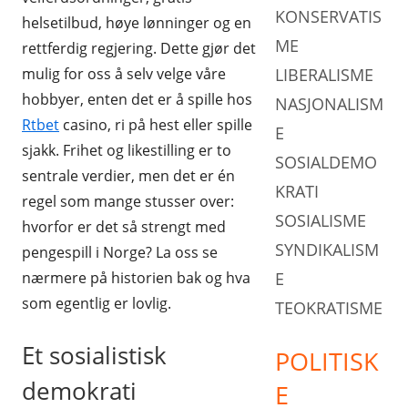
KONSERVATIS
helsetilbud, høye lønninger og en
ANDRE PARTI
TEOKRATISME
ME
rettferdig regjering. Dette gjør det
mulig for oss å selv velge våre
LIBERALISME
hobbyer, enten det er å spille hos
NASJONALISM
Rtbet
casino, ri på hest eller spille
E
sjakk. Frihet og likestilling er to
SOSIALDEMO
sentrale verdier, men det er én
KRATI
regel som mange stusser over:
SOSIALISME
hvorfor er det så strengt med
SYNDIKALISM
pengespill i Norge? La oss se
nærmere på historien bak og hva
E
som egentlig er lovlig.
TEOKRATISME
Et sosialistisk
POLITISK
demokrati
E