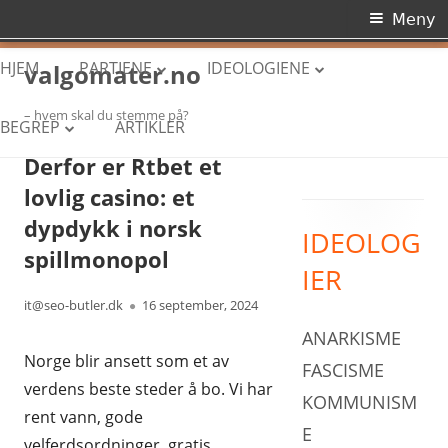
Primærmeny
Meny
Hopp
HJEM
PARTIENE
IDEOLOGIENE
valgomater.no
til
innhold
– hvem skal du stemme på?
ARBEIDERPARTIET
ANARKISME
BEGREP
ARTIKLER
Derfor er Rtbet et
HØYRE
FASCISME
DEMOKRATI
lovlig casino: et
FREMSKRITTSPARTIET
KOMMUNISME
DIKTATUR
dypdykk i norsk
IDEOLOG
Primær
SENTERPARTIET
KONSERVATISME
spillmonopol
NORGES POLITISKE SYSTEM
IER
sidekolonne
SOSIALISTISK VENSTREPARTI
LIBERALISME
PARLAMENTARISME
Forfatter
Publisert
it@seo-butler.dk
16 september, 2024
VENSTRE
NASJONALISME
ANARKISME
RETTSSTAT
Norge blir ansett som et av
KRISTELIG FOLKEPARTI
SOSIALDEMOKRATI
FASCISME
STORTINGET
verdens beste steder å bo. Vi har
KOMMUNISM
MILJØPARTIET DE GRØNNE
SOSIALISME
rent vann, gode
E
velferdsordninger, gratis
RØDT
SYNDIKALISME