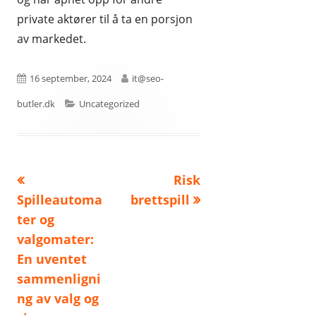
private aktører til å ta en porsjon
av markedet.
Publisert
Forfatter
16 september, 2024
it@seo-
Kategorier
butler.dk
Uncategorized
Forrige
Neste
Risk
Innleggsnavigasjon
artikkel:
artikkel:
Spilleautoma
brettspill
ter og
valgomater:
En uventet
sammenligni
ng av valg og