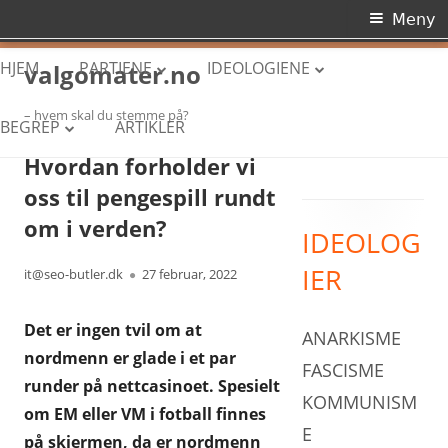
Primærmeny
Meny
Hopp
HJEM
PARTIENE
IDEOLOGIENE
valgomater.no
til
innhold
– hvem skal du stemme på?
ARBEIDERPARTIET
ANARKISME
BEGREP
ARTIKLER
Hvordan forholder vi
HØYRE
FASCISME
DEMOKRATI
oss til pengespill rundt
FREMSKRITTSPARTIET
KOMMUNISME
DIKTATUR
om i verden?
IDEOLOG
Primær
SENTERPARTIET
KONSERVATISME
NORGES POLITISKE SYSTEM
IER
Forfatter
Publisert
it@seo-butler.dk
27 februar, 2022
sidekolonne
SOSIALISTISK VENSTREPARTI
LIBERALISME
PARLAMENTARISME
VENSTRE
NASJONALISME
Det er ingen tvil om at
ANARKISME
RETTSSTAT
nordmenn er glade i et par
KRISTELIG FOLKEPARTI
SOSIALDEMOKRATI
FASCISME
STORTINGET
runder på nettcasinoet. Spesielt
KOMMUNISM
MILJØPARTIET DE GRØNNE
SOSIALISME
om EM eller VM i fotball finnes
E
på skjermen, da er nordmenn
RØDT
SYNDIKALISME