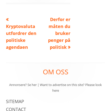
Forrige
Neste
Derfor er
Innleggsnavigasjon
artikkel:
artikkel:
Kryptovaluta
måten du
utfordrer den
bruker
politiske
penger på
agendaen
politisk
Sidefotinnhold
OM OSS
Annonsere? Se her
|
Want to advertise on this site? Please look
here
SITEMAP
CONTACT